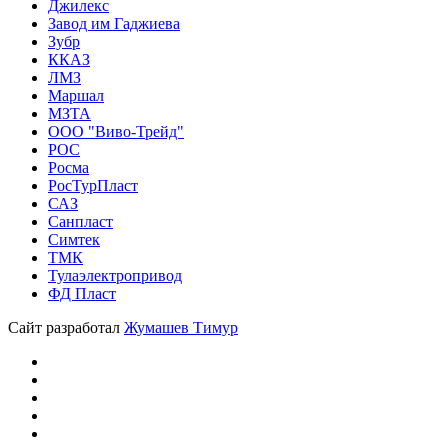
Джилекс
Завод им Гаджиева
Зубр
ККАЗ
ЛМЗ
Маршал
МЗТА
ООО "Виво-Трейд"
РОС
Росма
РосТурПласт
САЗ
Санпласт
Симтек
ТМК
Тулаэлектропривод
ФД Пласт
Сайт разработал
Жумашев Тимур