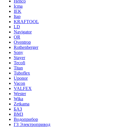
Henco
Icma
IEK
Itap
KRAFTOOL
LD
Navigator
OR
Oventrop
Rothenberger
Sony
Stayer
Tecofi
Titan
Tuboflex
Uponor
Vacon
VALFEX
Wester
Wika
Zetkama
БАЗ
ВМЗ
Водоприбор
ГЗ Электропривод