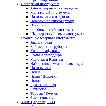
Слесарный инструмент
Зубила, кернеры, гвоздодеры
Монтажный инструмент
Напильники и надфили
Ножовки по гипсокартону
Отвертки
Резьбонарезной инструмент
Шарнирно-губцевый инструмент
Столярно-слесарный инструмент
Защита труда
Кабелерезы / Труборезы
Ключи имбусовые
Ломы и гвоздодёры
Молотки и Кувалды
Наборы для ремонта велосипеда
Напильники
Ножи
Пилы / Ножовки
Полотна
Ручной степлер
Стамески
Топоры / Колуны
Фаскосниматели
Химия, крепеж, СИЗ