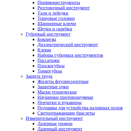
Пневмоинструменты
Рихтовочный инструмент
Тали и лебедки
Торцовые головки
Шарнирные ключи
Щетки и скребки
Губцевый инструмент
Бокорезы
Диэлектрический инструмент
Клещи
Наборы губцевых инструментов
Пассатижи
Плоскогубцы
Тонкогубцы
Защита труда
Жилеты флуоресцентные
Защитные очки
Маски технические
Наушники противошумные
Перчатки и рукавицы
Подошвы для устройства наливных полов
Светоотражающие браслеты
Измерительный инструмент
Лазерные уровни
Лазерный инструмент