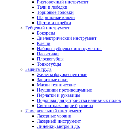
Рихтовочный инструмент
Тали и лебедки
Торцовые головки
Шарнирные ключи
Щетки и скребки
Губцевый инструмент
Бокорезы
Диэлектрический инструмент
Клещи
Наборы губцевых инструментов
Пассатижи
Плоскогубцы
Тонкогубцы
Защита труда
Жилеты флуоресцентные
Защитные очки
Маски технические
Наушники противошумные
Перчатки и рукавицы
Подошвы для устройства наливных полов
Светоотражающие браслеты
Измерительный инструмент
Лазерные уровни
Лазерный инструмент
Линейки, метры и др.