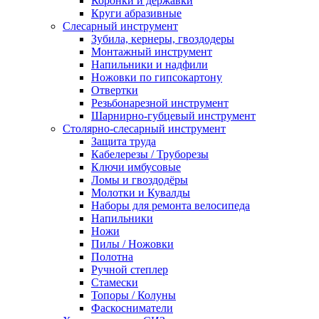
Коронки и державки
Круги абразивные
Слесарный инструмент
Зубила, кернеры, гвоздодеры
Монтажный инструмент
Напильники и надфили
Ножовки по гипсокартону
Отвертки
Резьбонарезной инструмент
Шарнирно-губцевый инструмент
Столярно-слесарный инструмент
Защита труда
Кабелерезы / Труборезы
Ключи имбусовые
Ломы и гвоздодёры
Молотки и Кувалды
Наборы для ремонта велосипеда
Напильники
Ножи
Пилы / Ножовки
Полотна
Ручной степлер
Стамески
Топоры / Колуны
Фаскосниматели