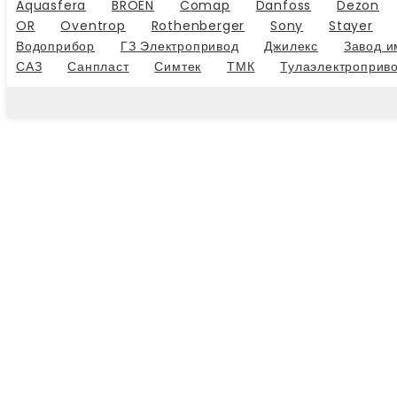
Aquasfera
BROEN
Comap
Danfoss
Dezon
OR
Oventrop
Rothenberger
Sony
Stayer
Водоприбор
ГЗ Электропривод
Джилекс
Завод и
САЗ
Санпласт
Симтек
ТМК
Тулаэлектроприв