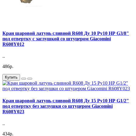
Кран шаровой латунь сливной R608 Ду 10 Ру10 НР G3/8"
под отвертку с заглушкой со штуцером Giacomini
R608Y012
..
486р.
Купить
Кран шаровой латунь сливной R608 Ду 15 Ру10 НР G1/2"
под отвертку без заглушки со штуцером Giacomini
R608Y023
..
434р.