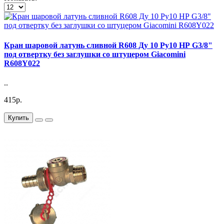
Кран шаровой латунь сливной R608 Ду 10 Ру10 НР G3/8"
под отвертку без заглушки со штуцером Giacomini
R608Y022
..
415р.
Купить