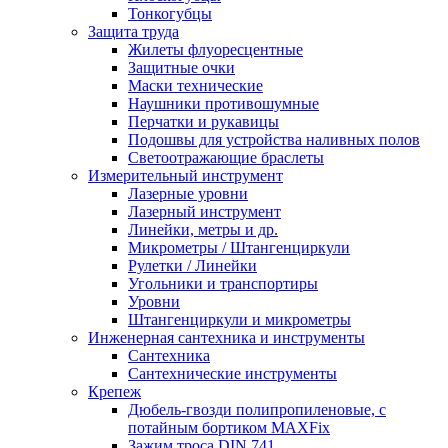
Тонкогубцы
Защита труда
Жилеты флуоресцентные
Защитные очки
Маски технические
Наушники противошумные
Перчатки и рукавицы
Подошвы для устройства наливных полов
Светоотражающие браслеты
Измерительный инструмент
Лазерные уровни
Лазерный инструмент
Линейки, метры и др.
Микрометры / Штангенциркули
Рулетки / Линейки
Угольники и транспортиры
Уровни
Штангенциркули и микрометры
Инженерная сантехника и инструменты
Сантехника
Сантехнические инструменты
Крепеж
Дюбель-гвозди полипропиленовые, с
потайным бортиком MAXFix
Зажим троса DIN 741