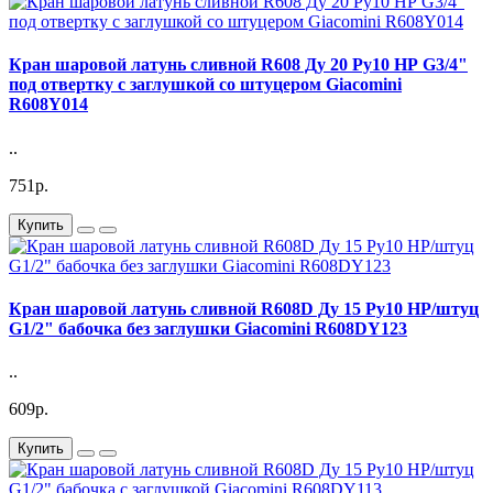
Кран шаровой латунь сливной R608 Ду 20 Ру10 НР G3/4"
под отвертку с заглушкой со штуцером Giacomini
R608Y014
..
751р.
Купить
Кран шаровой латунь сливной R608D Ду 15 Ру10 НР/штуц
G1/2" бабочка без заглушки Giacomini R608DY123
..
609р.
Купить