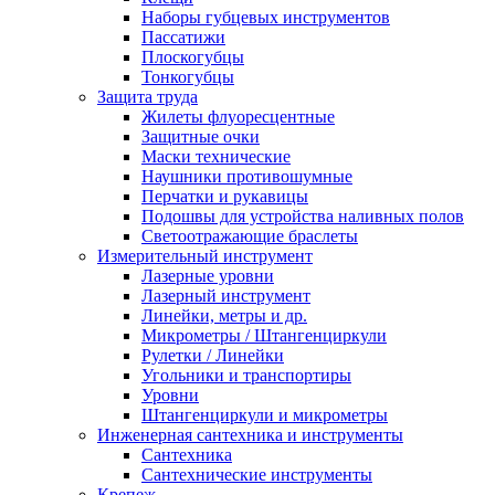
Наборы губцевых инструментов
Пассатижи
Плоскогубцы
Тонкогубцы
Защита труда
Жилеты флуоресцентные
Защитные очки
Маски технические
Наушники противошумные
Перчатки и рукавицы
Подошвы для устройства наливных полов
Светоотражающие браслеты
Измерительный инструмент
Лазерные уровни
Лазерный инструмент
Линейки, метры и др.
Микрометры / Штангенциркули
Рулетки / Линейки
Угольники и транспортиры
Уровни
Штангенциркули и микрометры
Инженерная сантехника и инструменты
Сантехника
Сантехнические инструменты
Крепеж