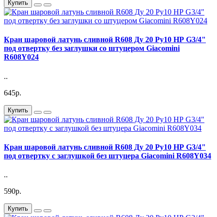
Купить
Кран шаровой латунь сливной R608 Ду 20 Ру10 НР G3/4"
под отвертку без заглушки со штуцером Giacomini
R608Y024
..
645р.
Купить
Кран шаровой латунь сливной R608 Ду 20 Ру10 НР G3/4"
под отвертку с заглушкой без штуцера Giacomini R608Y034
..
590р.
Купить